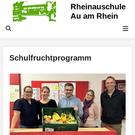
Zum
Rheinauschule
Inhalt
Au am Rhein
springen
Hau
Suche
öffnen
Schulfruchtprogramm