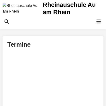
Zum
Rheinauschule Au
Inhalt
am Rhein
springen
Hau
Suche
öffnen
Termine