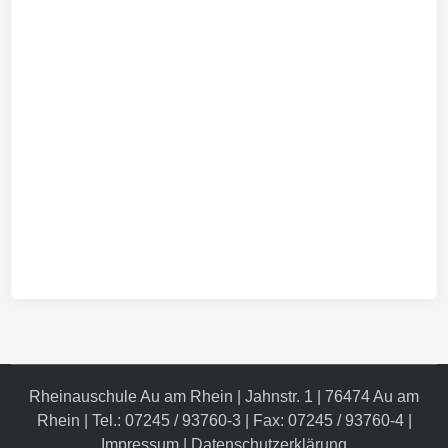
Rheinauschule Au am Rhein | Jahnstr. 1 | 76474 Au am
Rhein | Tel.: 07245 / 93760-3 | Fax: 07245 / 93760-4 |
Impressum
|
Datenschutzerklärung